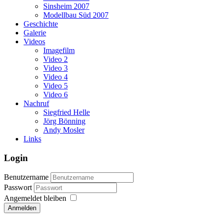
Sinsheim 2007
Modellbau Süd 2007
Geschichte
Galerie
Videos
Imagefilm
Video 2
Video 3
Video 4
Video 5
Video 6
Nachruf
Siegfried Helle
Jörg Bönning
Andy Mosler
Links
Login
Benutzername
Passwort
Angemeldet bleiben
Anmelden