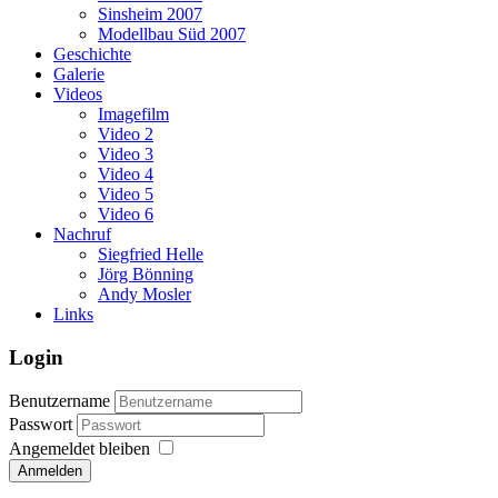
Sinsheim 2007
Modellbau Süd 2007
Geschichte
Galerie
Videos
Imagefilm
Video 2
Video 3
Video 4
Video 5
Video 6
Nachruf
Siegfried Helle
Jörg Bönning
Andy Mosler
Links
Login
Benutzername
Passwort
Angemeldet bleiben
Anmelden