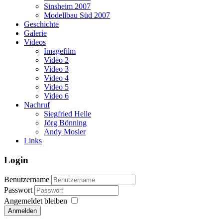
Sinsheim 2007
Modellbau Süd 2007
Geschichte
Galerie
Videos
Imagefilm
Video 2
Video 3
Video 4
Video 5
Video 6
Nachruf
Siegfried Helle
Jörg Bönning
Andy Mosler
Links
Login
Benutzername
Passwort
Angemeldet bleiben
Anmelden