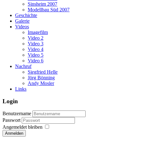
Sinsheim 2007
Modellbau Süd 2007
Geschichte
Galerie
Videos
Imagefilm
Video 2
Video 3
Video 4
Video 5
Video 6
Nachruf
Siegfried Helle
Jörg Bönning
Andy Mosler
Links
Login
Benutzername
Passwort
Angemeldet bleiben
Anmelden